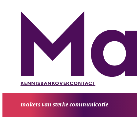
KENNISBANK
OVER
CONTACT
makers van sterke communicatie