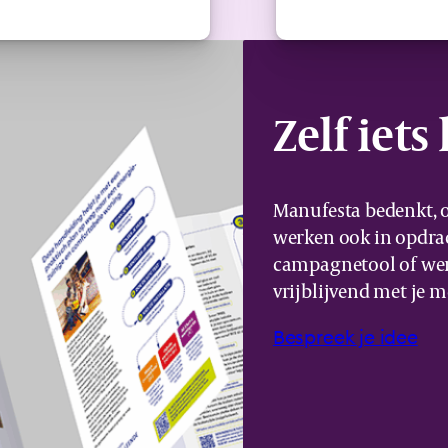
Zelf iet
Manufesta bedenkt, o
werken ook in opdrac
campagnetool of wer
vrijblijvend met je m
Bespreek je idee