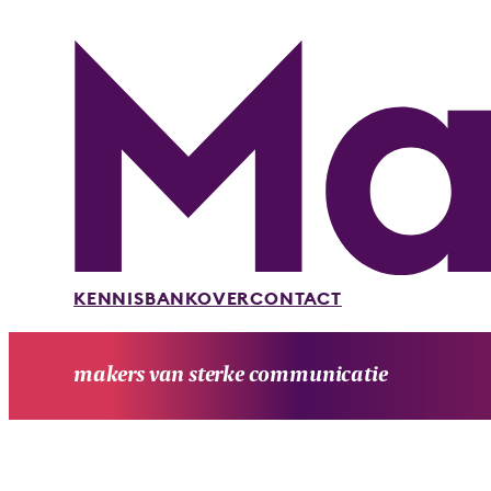
KENNISBANK
OVER
CONTACT
makers van sterke communicatie