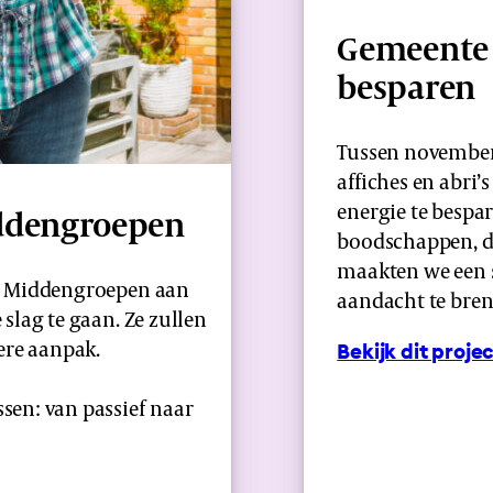
Gemeente 
besparen
Tussen november 
affiches en abri’
energie te bespa
dden­groepen
boodschappen, d
maakten we een 
 de Middengroepen aan
aandacht te bre
 slag te gaan. Ze zullen
ere aanpak.
Bekijk dit proje
en: van passief naar