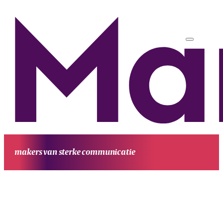
makers van sterke communicatie
HOME
UITGAVEN
PROJECTEN
WERKWIJZE
CONTACT
OVE
MANUFESTA
KENNIS EN ACHTERGROND