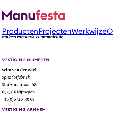
Producten
Projecten
Werkwijze
O
makers van sterke communicatie
VESTIGING NIJMEGEN
Wim van der Wiel
Splendorfabriek
Sint Annastraat 198c
6525 GX Nijmegen
+31 (0)6 520 901 68
VESTIGING ARNHEM