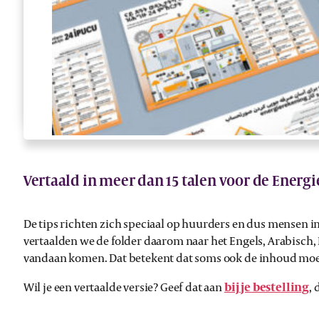
Vertaald in meer dan 15 talen voor de Energ
De tips richten zich speciaal op huurders en dus mensen i
vertaalden we de folder daarom naar het Engels, Arabisch, 
vandaan komen. Dat betekent dat soms ook de inhoud mo
Wil je een vertaalde versie? Geef dat aan
bij je bestelling
,