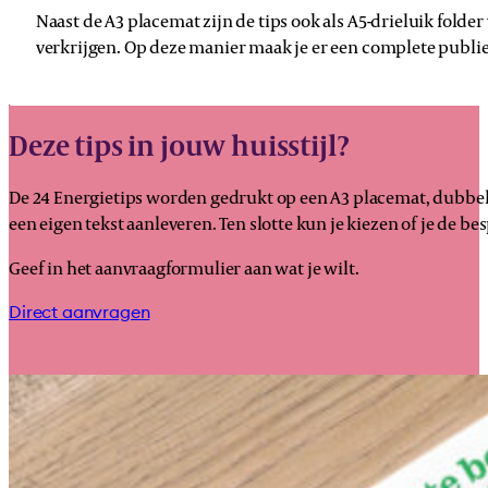
Naast de A3 placemat zijn de tips ook als A5-drieluik folder 
verkrijgen. Op deze manier maak je er een complete publ
Deze tips in jouw huisstijl?
De 24 Energietips worden gedrukt op een A3 placemat, dubbelzij
een eigen tekst aanleveren. Ten slotte kun je kiezen of je de be
Geef in het aanvraagformulier aan wat je wilt.
Direct aanvragen