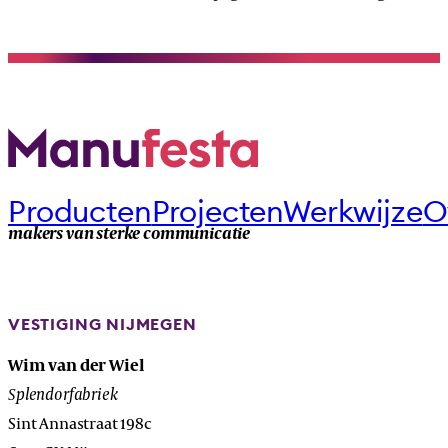
Producten
Projecten
Werkwijze
O
makers van sterke communicatie
VESTIGING NIJMEGEN
Wim van der Wiel
Splendorfabriek
Sint Annastraat 198c