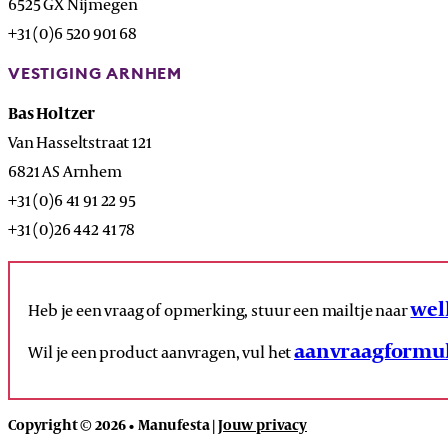
6525 GX Nijmegen
+31 (0)6 520 901 68
VESTIGING ARNHEM
Bas Holtzer
Van Hasseltstraat 121
6821 AS Arnhem
+31 (0)6 41 91 22 95
+31 (0)26 442 41 78
wel
Heb je een vraag of opmerking, stuur een mailtje naar
aanvraagformul
Wil je een product aanvragen, vul het
Copyright © 2026 • Manufesta |
Jouw privacy