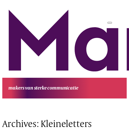
makers van sterke communicatie
HOME
UITGAVEN
PROJECTEN
WERKWIJZE
CONTACT
OVE
MANUFESTA
KENNIS EN ACHTERGROND
Archives:
Kleineletters