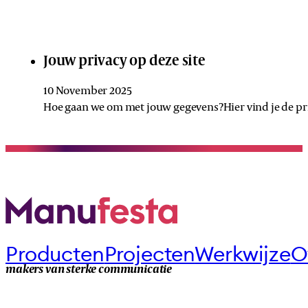
Jouw privacy op deze site
10 November 2025
Hoe gaan we om met jouw gegevens?Hier vind je de pri
Producten
Projecten
Werkwijze
O
makers van sterke communicatie