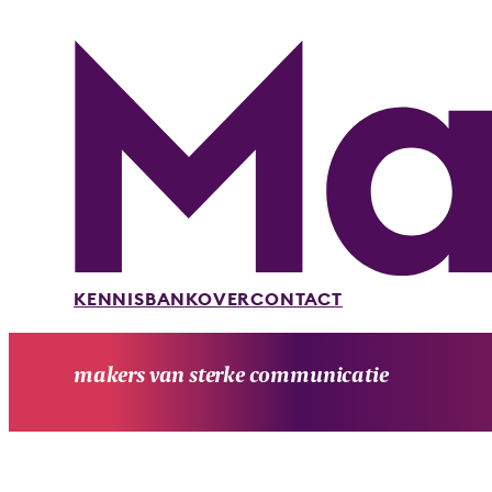
KENNISBANK
OVER
CONTACT
makers van sterke communicatie