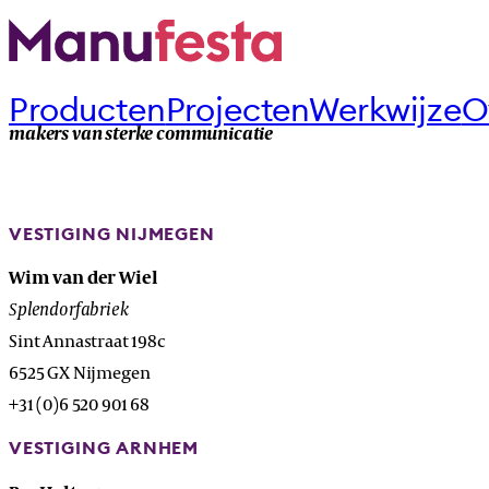
Producten
Projecten
Werkwijze
O
makers van sterke communicatie
VESTIGING NIJMEGEN
Wim van der Wiel
Splendorfabriek
Sint Annastraat 198c
6525 GX Nijmegen
+31 (0)6 520 901 68
VESTIGING ARNHEM