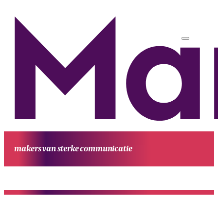
makers van sterke communicatie
HOME
UITGAVEN
PROJECTEN
WERKWIJZE
CONTACT
OVE
MANUFESTA
KENNIS EN ACHTERGROND