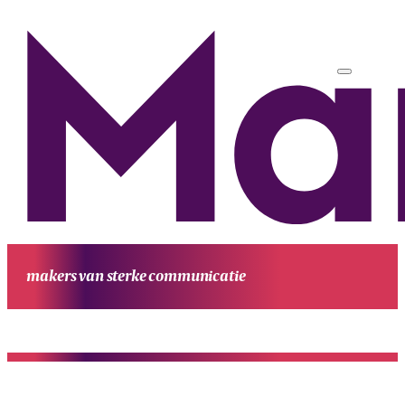
makers van sterke communicatie
HOME
UITGAVEN
PROJECTEN
WERKWIJZE
CONTACT
OVE
MANUFESTA
KENNIS EN ACHTERGROND