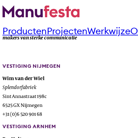
Producten
Projecten
Werkwijze
O
makers van sterke communicatie
VESTIGING NIJMEGEN
Wim van der Wiel
Splendorfabriek
Sint Annastraat 198c
6525 GX Nijmegen
+31 (0)6 520 901 68
VESTIGING ARNHEM