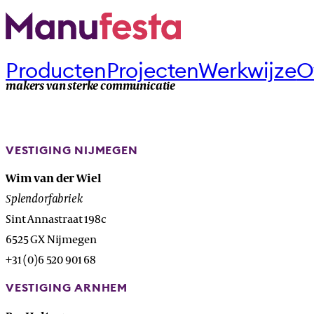
Producten
Projecten
Werkwijze
O
makers van sterke communicatie
VESTIGING NIJMEGEN
Wim van der Wiel
Splendorfabriek
Sint Annastraat 198c
6525 GX Nijmegen
+31 (0)6 520 901 68
VESTIGING ARNHEM