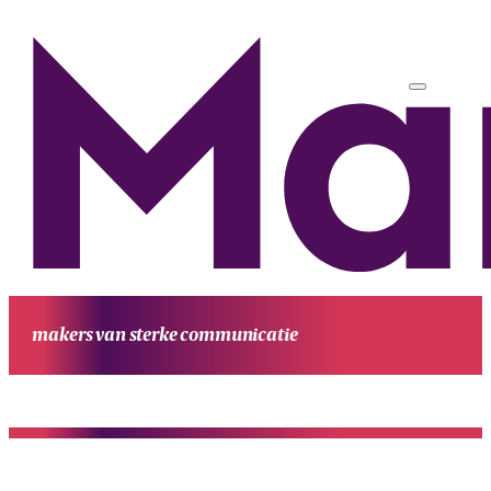
makers van sterke communicatie
HOME
UITGAVEN
PROJECTEN
WERKWIJZE
CONTACT
OVE
MANUFESTA
KENNIS EN ACHTERGROND