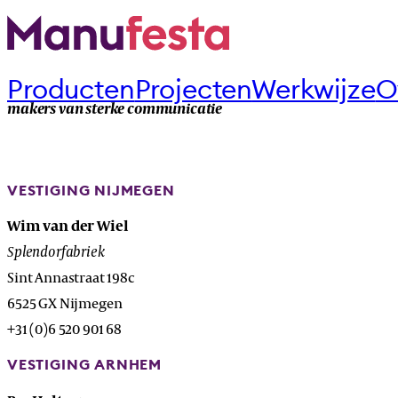
Producten
Projecten
Werkwijze
O
makers van sterke communicatie
VESTIGING NIJMEGEN
Wim van der Wiel
Splendorfabriek
Sint Annastraat 198c
6525 GX Nijmegen
+31 (0)6 520 901 68
VESTIGING ARNHEM