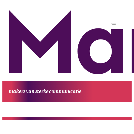
makers van sterke communicatie
HOME
UITGAVEN
PROJECTEN
WERKWIJZE
CONTACT
OVE
MANUFESTA
KENNIS EN ACHTERGROND