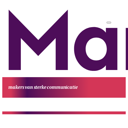
makers van sterke communicatie
HOME
UITGAVEN
PROJECTEN
WERKWIJZE
CONTACT
OVE
MANUFESTA
KENNIS EN ACHTERGROND