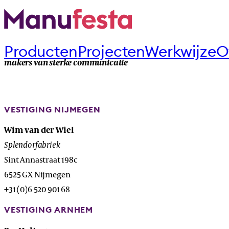
Producten
Projecten
Werkwijze
O
makers van sterke communicatie
VESTIGING NIJMEGEN
Wim van der Wiel
Splendorfabriek
Sint Annastraat 198c
6525 GX Nijmegen
+31 (0)6 520 901 68
VESTIGING ARNHEM