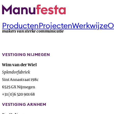
Producten
Projecten
Werkwijze
O
makers van sterke communicatie
VESTIGING NIJMEGEN
Wim van der Wiel
Splendorfabriek
Sint Annastraat 198c
6525 GX Nijmegen
+31 (0)6 520 901 68
VESTIGING ARNHEM