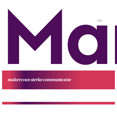
makers van sterke communicatie
HOME
UITGAVEN
PROJECTEN
WERKWIJZE
CONTACT
OVE
MANUFESTA
KENNIS EN ACHTERGROND