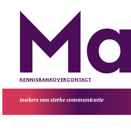
KENNISBANK
OVER
CONTACT
makers van sterke communicatie