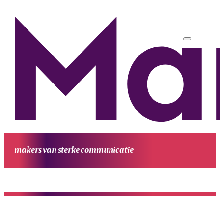
makers van sterke communicatie
HOME
UITGAVEN
PROJECTEN
WERKWIJZE
CONTACT
OVE
MANUFESTA
KENNIS EN ACHTERGROND