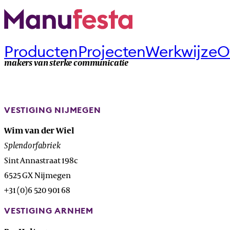
Producten
Projecten
Werkwijze
O
makers van sterke communicatie
VESTIGING NIJMEGEN
Wim van der Wiel
Splendorfabriek
Sint Annastraat 198c
6525 GX Nijmegen
+31 (0)6 520 901 68
VESTIGING ARNHEM