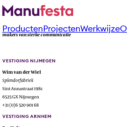
Producten
Projecten
Werkwijze
O
makers van sterke communicatie
VESTIGING NIJMEGEN
Wim van der Wiel
Splendorfabriek
Sint Annastraat 198c
6525 GX Nijmegen
+31 (0)6 520 901 68
VESTIGING ARNHEM