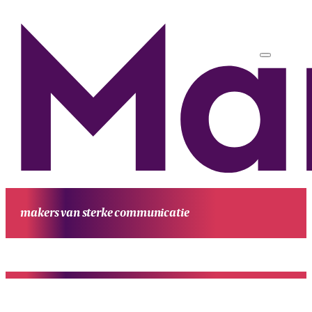
makers van sterke communicatie
HOME
UITGAVEN
PROJECTEN
WERKWIJZE
CONTACT
OVE
MANUFESTA
KENNIS EN ACHTERGROND