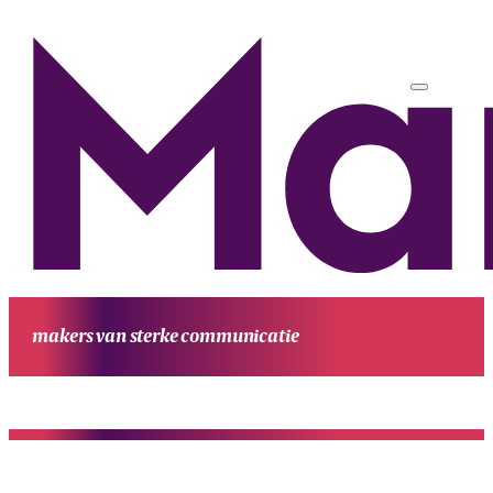
makers van sterke communicatie
HOME
UITGAVEN
PROJECTEN
WERKWIJZE
CONTACT
OVE
MANUFESTA
KENNIS EN ACHTERGROND