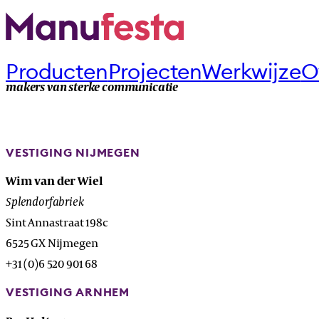
Producten
Projecten
Werkwijze
O
makers van sterke communicatie
VESTIGING NIJMEGEN
Wim van der Wiel
Splendorfabriek
Sint Annastraat 198c
6525 GX Nijmegen
+31 (0)6 520 901 68
VESTIGING ARNHEM