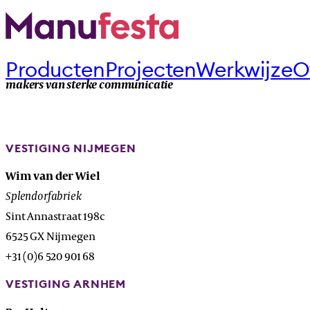
Producten
Projecten
Werkwijze
O
makers van sterke communicatie
VESTIGING NIJMEGEN
Wim van der Wiel
Splendorfabriek
Sint Annastraat 198c
6525 GX Nijmegen
+31 (0)6 520 901 68
VESTIGING ARNHEM