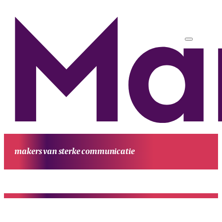
makers van sterke communicatie
HOME
UITGAVEN
PROJECTEN
WERKWIJZE
CONTACT
OVE
MANUFESTA
KENNIS EN ACHTERGROND