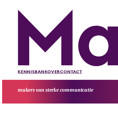
KENNISBANK
OVER
CONTACT
makers van sterke communicatie