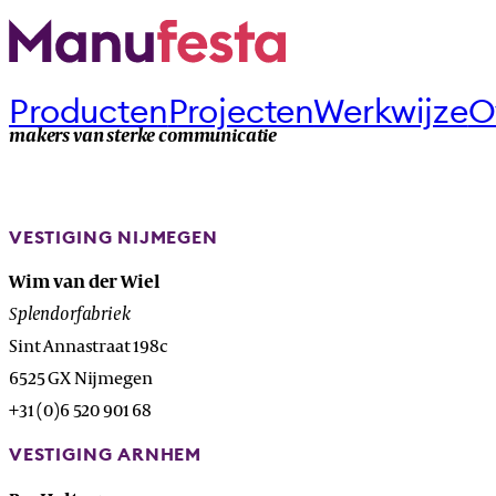
Producten
Projecten
Werkwijze
O
makers van sterke communicatie
VESTIGING NIJMEGEN
Wim van der Wiel
Splendorfabriek
Sint Annastraat 198c
6525 GX Nijmegen
+31 (0)6 520 901 68
VESTIGING ARNHEM