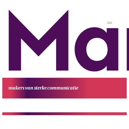
makers van sterke communicatie
HOME
UITGAVEN
PROJECTEN
WERKWIJZE
CONTACT
OVE
MANUFESTA
KENNIS EN ACHTERGROND