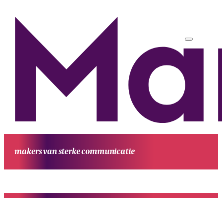
makers van sterke communicatie
HOME
UITGAVEN
PROJECTEN
WERKWIJZE
CONTACT
OVE
MANUFESTA
KENNIS EN ACHTERGROND