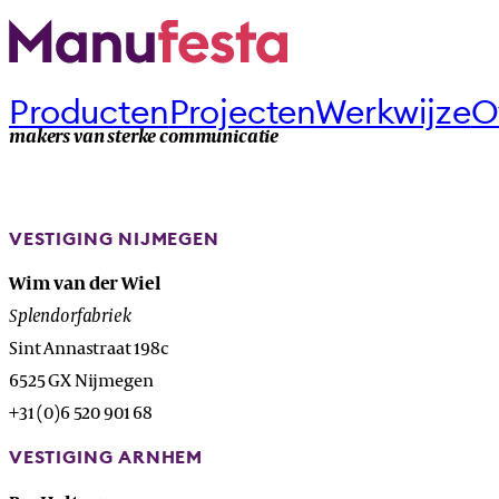
Producten
Projecten
Werkwijze
O
makers van sterke communicatie
VESTIGING NIJMEGEN
Wim van der Wiel
Splendorfabriek
Sint Annastraat 198c
6525 GX Nijmegen
+31 (0)6 520 901 68
VESTIGING ARNHEM