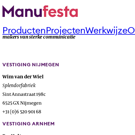
Producten
Projecten
Werkwijze
O
makers van sterke communicatie
VESTIGING NIJMEGEN
Wim van der Wiel
Splendorfabriek
Sint Annastraat 198c
6525 GX Nijmegen
+31 (0)6 520 901 68
VESTIGING ARNHEM