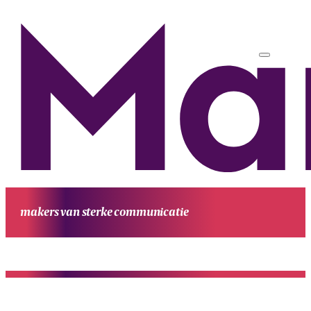
makers van sterke communicatie
HOME
UITGAVEN
PROJECTEN
WERKWIJZE
CONTACT
OVE
MANUFESTA
KENNIS EN ACHTERGROND