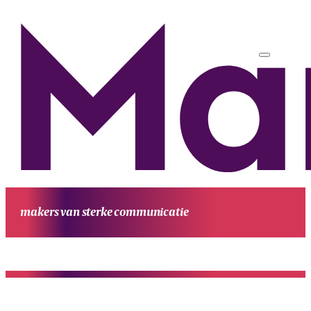
makers van sterke communicatie
HOME
UITGAVEN
PROJECTEN
WERKWIJZE
CONTACT
OVE
MANUFESTA
KENNIS EN ACHTERGROND