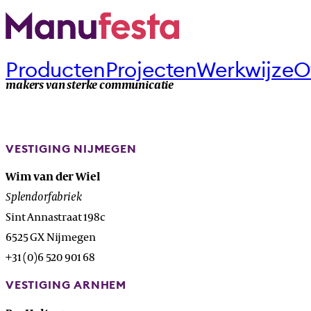
Producten
Projecten
Werkwijze
O
makers van sterke communicatie
VESTIGING NIJMEGEN
Wim van der Wiel
Splendorfabriek
Sint Annastraat 198c
6525 GX Nijmegen
+31 (0)6 520 901 68
VESTIGING ARNHEM