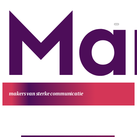
makers van sterke communicatie
HOME
UITGAVEN
PROJECTEN
WERKWIJZE
CONTACT
OVE
MANUFESTA
KENNIS EN ACHTERGROND