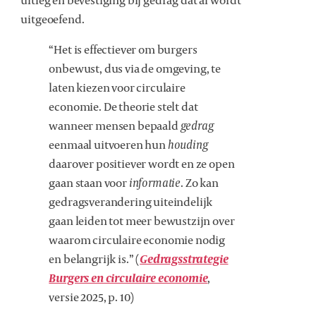
uitleg en bevestiging bij gedrag dat al wordt
uitgeoefend.
“Het is effectiever om burgers
onbewust, dus via de omgeving, te
laten kiezen voor circulaire
economie. De theorie stelt dat
wanneer mensen bepaald
gedrag
eenmaal uitvoeren hun
houding
daarover positiever wordt en ze open
gaan staan voor
informatie
. Zo kan
gedragsverandering uiteindelijk
gaan leiden tot meer bewustzijn over
waarom circulaire economie nodig
en belangrijk is.” (
Gedragsstrategie
Burgers en circulaire economie
,
versie 2025, p. 10)