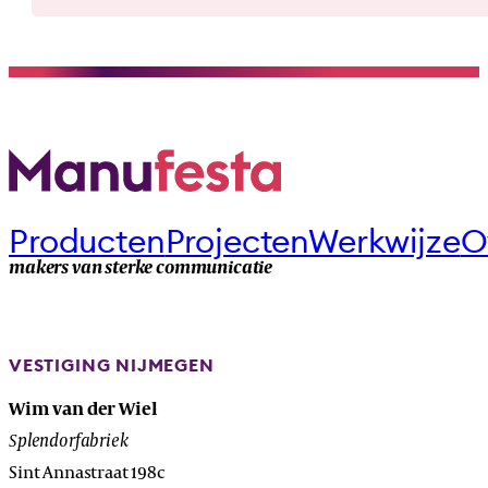
Producten
Projecten
Werkwijze
O
makers van sterke communicatie
VESTIGING NIJMEGEN
Wim van der Wiel
Splendorfabriek
Sint Annastraat 198c