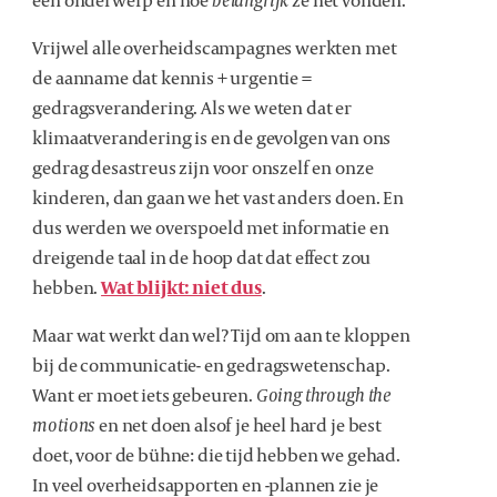
Vrijwel alle overheidscampagnes werkten met
de aanname dat kennis + urgentie =
gedragsverandering. Als we weten dat er
klimaatverandering is en de gevolgen van ons
gedrag desastreus zijn voor onszelf en onze
kinderen, dan gaan we het vast anders doen. En
dus werden we overspoeld met informatie en
dreigende taal in de hoop dat dat effect zou
hebben.
Wat blijkt: niet dus
.
Maar wat werkt dan wel? Tijd om aan te kloppen
bij de communicatie- en gedragswetenschap.
Want er moet iets gebeuren.
Going through the
motions
en net doen alsof je heel hard je best
doet, voor de bühne: die tijd hebben we gehad.
In veel overheidsapporten en -plannen zie je