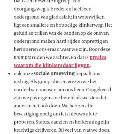
Dat is een bewuste ingreep. Een
doorgangsweg is breder en heeft een
ondergrond van glad asfalt; in woonwijken
ligt een smallere en bobbelige klinkerweg. Het
geluid en trillen van de banden op de oneven
ondergrond maken hard rijden onprettig en
herinneren ons eraan waar we zijn. Door deze
prompts
rijden we zachter. En dat is
precies
waarom die klinkers daar liggen
.
ook onze
sociale omgeving
bepaalt ons
gedrag. Als groepsdieren vrezen we het
oordeel van mensen om ons heen. Omgekeerd
zijn we pas ergens toe bereid als we zien dat
anderen het ook doen. We hebben die
bevestiging nodig om iets nieuws uit te
proberen. Status, aanzien en herkenning zijn
krachtige drijfveren. Bij veel van wat we doen,