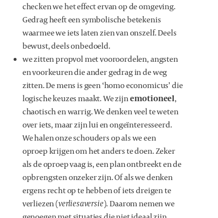
checken we het effect ervan op de omgeving.
Gedrag heeft een symbolische betekenis
waarmee we iets laten zien van onszelf. Deels
bewust, deels onbedoeld.
we zitten propvol met vooroordelen, angsten
en voorkeuren die ander gedrag in de weg
zitten. De mens is geen ‘homo economicus’ die
logische keuzes maakt. We zijn
emotioneel
,
chaotisch en warrig. We denken veel te weten
over iets, maar zijn lui en ongeïnteresseerd.
We halen onze schouders op als we een
oproep krijgen om het anders te doen. Zeker
als de oproep vaag is, een plan ontbreekt en de
opbrengsten onzeker zijn. Of als we denken
ergens recht op te hebben of iets dreigen te
verliezen (
verliesaversie
). Daarom nemen we
genoegen met situaties die niet ideaal zijn,