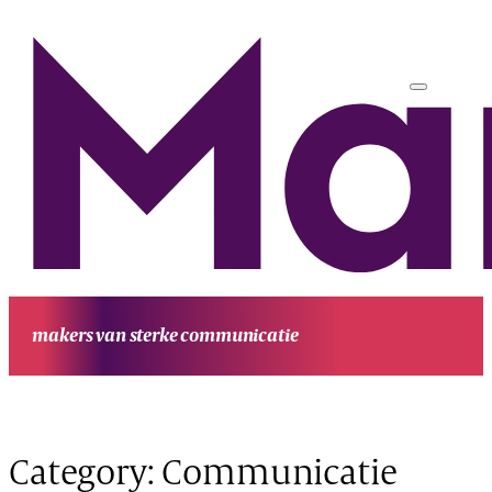
makers van sterke communicatie
HOME
UITGAVEN
PROJECTEN
WERKWIJZE
CONTACT
OVE
MANUFESTA
KENNIS EN ACHTERGROND
Category:
Communicatie