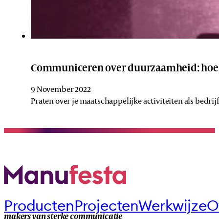
Communiceren over duurzaamheid: hoe d
9 November 2022
Praten over je maatschappelijke activiteiten als bedri
Producten
Projecten
Werkwijze
O
makers van sterke communicatie